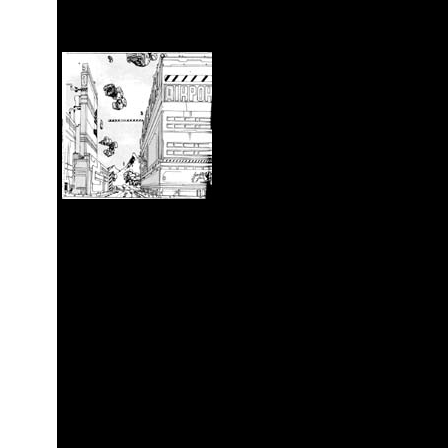
Robert Labs/Sascha Nils Marx/Nao 
Wenn seit dem letzte
Phänomen den Markt u
endgültige Durchsetz
Jugendbereich. Sie bä
Woge auf dem Holzsch
Hokusai. Mit den Mang
zu tun. Er nannte nämlich seine Skiz
Japanischen aus den Bestandteilen "m
für "Bild" zusammen. "Schnellbilder"
schnellen Lektüre bestimmt. Es ist d
Information für jene, die es immer no
Mangas sind ein ganz weites Feld mit
künstlerischem Anspruch bis zu plat
bis zu Pornoproduktionen. Ebenso wi