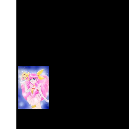
nach Amerika und Europa ausgriffen 
Bildergeschichten wurden, haben die
aus den USA und Europa für ihre ras
das aber nicht funktioniert. Es funk
der großen Nachfrage aus den Kinder
deutsche Verlage im Manga-Stil. Das
bedienen, die von den Kunden beson
Studentenmanga für pubertäre Allma
Ein typisch japanisches O
Peach", gezeichnet von N
Darin geht es um ein Mäd
Liebesengel verwandelt w
beschützen muss. Es geht
Mangas, um Schwärmerei 
man an die schönsten Jungen kommt.
Wesen, die der pubertätsgeschüttelte