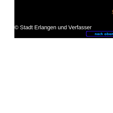
Bahnfahrt und einer Übernachtung.
Anmeldungen bis zum 29. Mai unter
Comic-Salons am Infostand.
© Stadt Erlangen und Verfasser