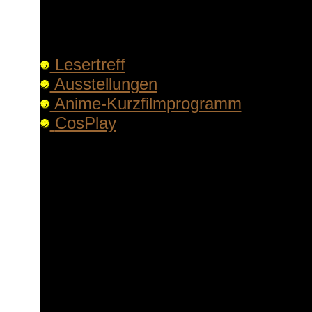
Schmökern, das große CosPlay, sowi
den Manga-Stars.
Lesertreff
Ausstellungen
Anime-Kurzfilmprogramm
CosPlay
Lesertreff mit Nao Yazawa ("Weddin
Samstag, 1. Juni, 14 Uhr
Es signieren:
Freitag, 31. Mai, 15 Uhr, Sascha Nil
Samstag, 1. Juni, 15 Uhr, Nao Yaza
Sonntag, 2. Juni, 15 Uhr, Robert Lab
Ausstellungen