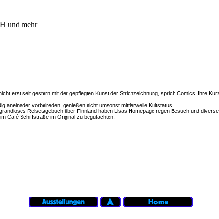
 und mehr
nicht erst seit gestern mit der gepflegten Kunst der Strichzeichnung, sprich Comics. Ihre Ku
g aneinader vorbeireden, genießen nicht umsonst mittlerweile Kultstatus.
n grandioses Reisetagebuch über Finnland haben Lisas Homepage regen Besuch und diverse
m Café Schiffstraße im Original zu begutachten.