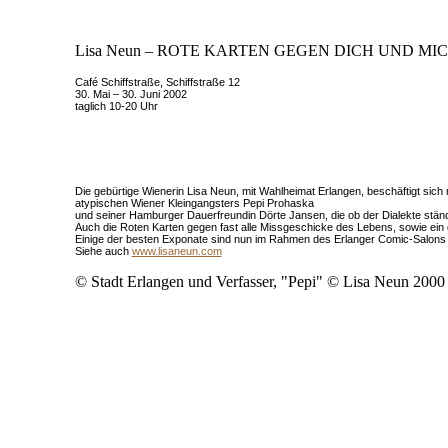
Lisa Neun – ROTE KARTEN GEGEN DICH UND MICH
Café Schiffstraße, Schiffstraße 12
30. Mai – 30. Juni 2002
taglich 10-20 Uhr
Die gebürtige Wienerin Lisa Neun, mit Wahlheimat Erlangen, beschäftigt sich 
atypischen Wiener Kleingangsters Pepi Prohaska
und seiner Hamburger Dauerfreundin Dörte Jansen, die ob der Dialekte ständi
Auch die Roten Karten gegen fast alle Missgeschicke des Lebens, sowie ei
Einige der besten Exponate sind nun im Rahmen des Erlanger Comic-Salons i
Siehe auch
www.lisaneun.com
© Stadt Erlangen und Verfasser, "Pepi" © Lisa Neun 2000